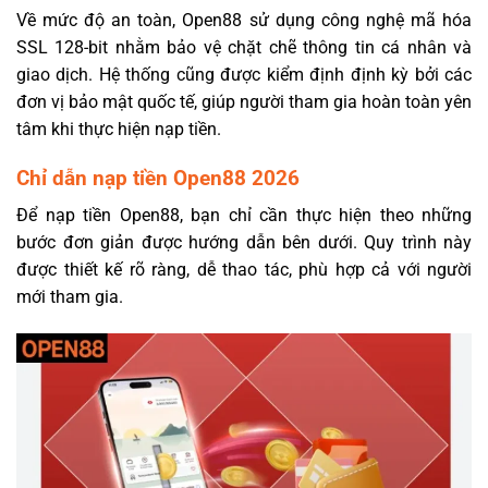
Về mức độ an toàn, Open88 sử dụng công nghệ mã hóa
SSL 128-bit nhằm bảo vệ chặt chẽ thông tin cá nhân và
giao dịch. Hệ thống cũng được kiểm định định kỳ bởi các
đơn vị bảo mật quốc tế, giúp người tham gia hoàn toàn yên
tâm khi thực hiện nạp tiền.
Chỉ dẫn nạp tiền Open88 2026
Để nạp tiền Open88, bạn chỉ cần thực hiện theo những
bước đơn giản được hướng dẫn bên dưới. Quy trình này
được thiết kế rõ ràng, dễ thao tác, phù hợp cả với người
mới tham gia.