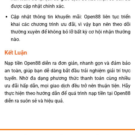
được cập nhật chính xác.
Cập nhật thông tin khuyến mãi: Open88 liên tục triển
khai các chương trình ưu đãi, vì vậy bạn nên theo dõi
thường xuyên để không bỏ lỡ bất kỳ cơ hội nhận thưởng
nào.
Kết Luận
Nạp tiền Open88 diễn ra đơn giản, nhanh gọn và đảm bảo
an toàn, giúp bạn dễ dàng bắt đầu trải nghiệm giải trí trực
tuyến. Nhờ đa dạng phương thức thanh toán cùng nhiều
ưu đãi hấp dẫn, mọi giao dịch đều trở nên thuận tiện. Hãy
thực hiện theo hướng dẫn để quá trình nạp tiền tại Open88
diễn ra suôn sẻ và hiệu quả.