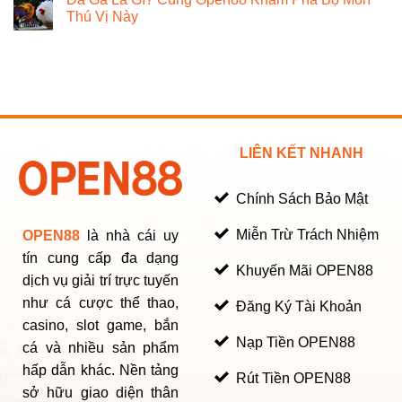
bình
Không
Open88
luận
Thú Vị Này
Thể
Bùng
ở
Bỏ
Nổ
Bí
Không
Lỡ
Săn
Kíp
có
2026
Thưởng
Đá
bình
Cực
Gà
luận
Khủng
–
ở
Jackpot
Làm
Đá
Chủ
Gà
3
Là
“Ngón
Gì?
Đòn”
Cùng
Then
Open88
LIÊN KẾT NHANH
Chốt
Khám
Tại
Phá
Open88
Bộ
Chính Sách Bảo Mật
Môn
Thú
Vị
Miễn Trừ Trách Nhiệm
Này
OPEN88
là nhà cái uy
tín cung cấp đa dạng
Khuyến Mãi OPEN88
dịch vụ giải trí trực tuyến
như cá cược thể thao,
Đăng Ký Tài Khoản
casino, slot game, bắn
Nạp Tiền OPEN88
cá và nhiều sản phẩm
hấp dẫn khác. Nền tảng
Rút Tiền OPEN88
sở hữu giao diện thân