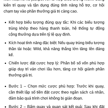
kiên trì quay và tận dụng đúng tính năng hỗ trợ, cơ hội
chạm tay vào phần thưởng giá trị càng cao.
Kết hợp biểu tượng đúng quy tắc: Khi các biểu tượng
trùng khớp theo hàng thanh toán, hệ thống tự động
cộng thưởng dựa trên tỷ lệ quy định.
Kích hoạt tính năng đặc biệt: Nếu quay trúng biểu tượng
thần tài hoặc Wild, khả năng thắng lớn tăng lên đáng
kể.
Chiến lược đặt cược hợp lý: Phân bổ số vốn phù hợp
giúp duy trì ván chơi lâu hơn, tăng cơ hội giành phần
thưởng giá trị.
Bước 1 – Chọn mức cược phù hợp: Trước khi quay,
cần thiết lập số tiền đặt cược theo ngân sách cá nhân,
đảm bảo quá trình chơi không bị gián đoạn.
Bước 2 – Bấm quay và quan sát kết quả: Sau khi đặt